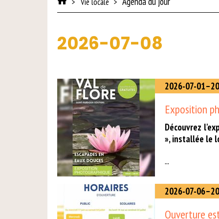
Agenda du jour
Vie locale
2026-07-08
2026-07-01–20
Exposition p
Découvrez l'ex
», installée le
...
2026-07-06–20
Ouverture est