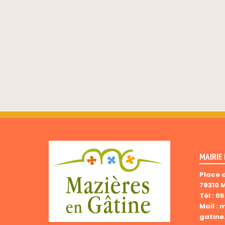
MAIRIE
Place 
79310 
Tél :
05
Mail :
m
gatine.