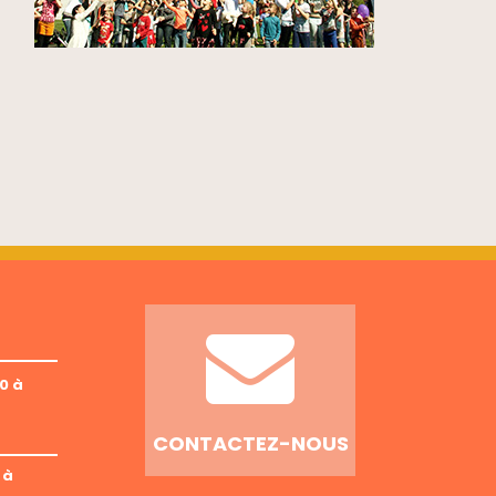
0 à
CONTACTEZ-NOUS
 à