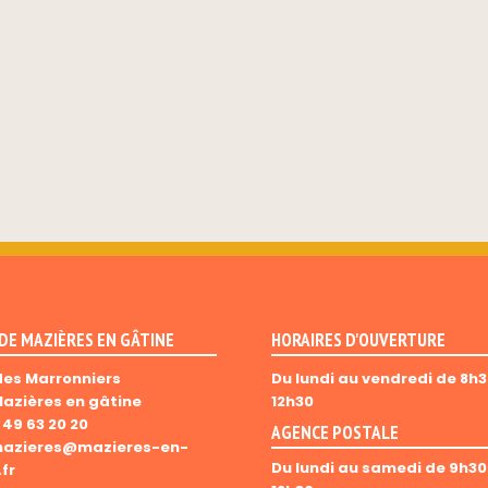
 DE MAZIÈRES EN GÂTINE
HORAIRES D'OUVERTURE
des Marronniers
Du lundi au vendredi de 8h3
Mazières en gâtine
12h30
 49 63 20 20
AGENCE POSTALE
azieres@mazieres-en-
Du lundi au samedi de 9h30
fr