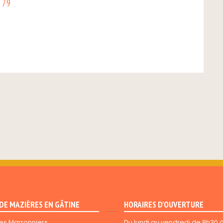
 79
 DE MAZIÈRES EN GÂTINE
HORAIRES D'OUVERTURE
es Marronniers
Du lundi au vendredi de 8h30 