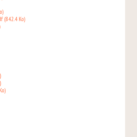
o)
df
(842.4 Ko)
)
)
)
Ko)