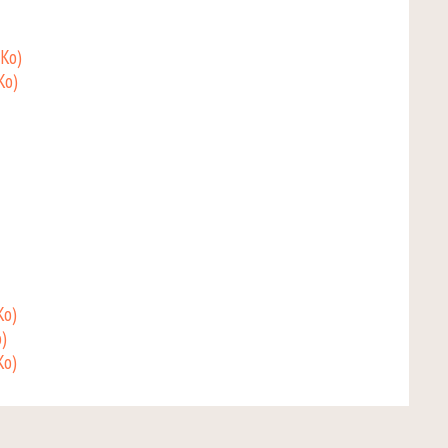
 Ko)
Ko)
Ko)
o)
Ko)