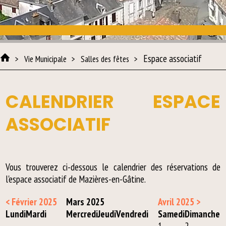
Espace associatif
Vie Municipale
Salles des fêtes
CALENDRIER ESPACE
ASSOCIATIF
Vous trouverez ci-dessous le calendrier des réservations de
l'espace associatif de Mazières-en-Gâtine.
< Février 2025
Mars 2025
Avril 2025 >
Lun
di
Mar
di
Mer
credi
Jeu
di
Ven
dredi
Sam
edi
Dim
anche