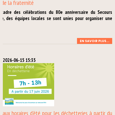
 de la fraternité
 cadre des célébrations du 80e anniversaire du Secours
ue, des équipes locales se sont unies pour organiser une
.
EN SAVOIR PLUS...
2026-06-15 15:35
 aux horaires d'été pour les déchetteries à partir du