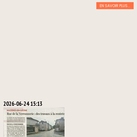
09:21
EN SAVOIR PLUS...
ez
es
R
2026-06-24 15:13