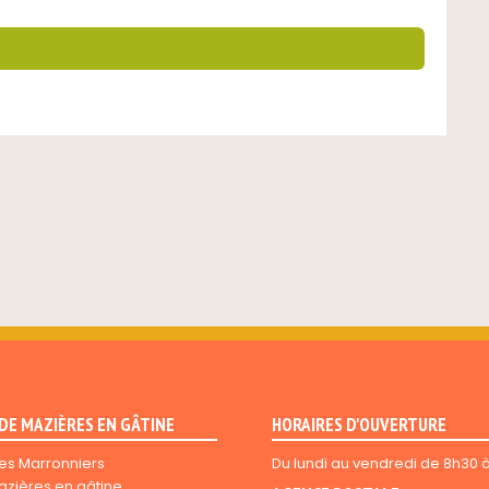
 DE MAZIÈRES EN GÂTINE
HORAIRES D'OUVERTURE
es Marronniers
Du lundi au vendredi de 8h30 
azières en gâtine