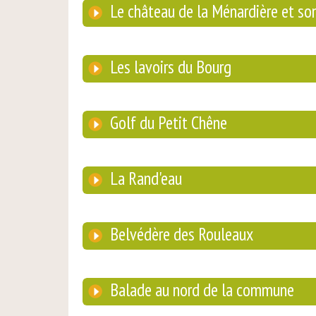
Le château de la Ménardière et son
Les lavoirs du Bourg
Golf du Petit Chêne
La Rand'eau
Belvédère des Rouleaux
Balade au nord de la commune